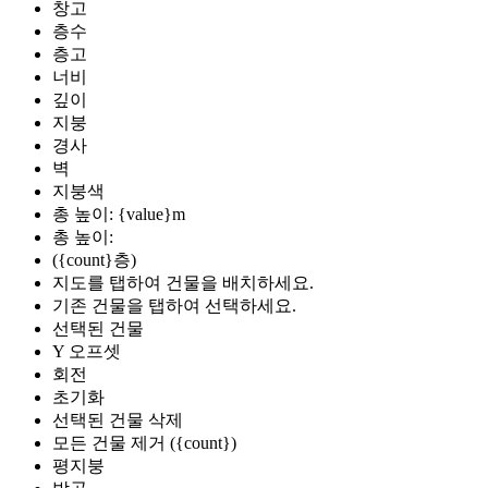
창고
층수
층고
너비
깊이
지붕
경사
벽
지붕색
총 높이: {value}m
총 높이:
({count}층)
지도를 탭하여 건물을 배치하세요.
기존 건물을 탭하여 선택하세요.
선택된 건물
Y 오프셋
회전
초기화
선택된 건물 삭제
모든 건물 제거 ({count})
평지붕