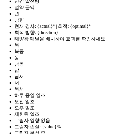
연간 발전량
절약 금액
년
방향
현재 경사: {actual}° | 최적: {optimal}°
최적 방향: {direction}
태양광 패널을 배치하여 효과를 확인하세요
북
북동
동
남동
남
남서
서
북서
하루 종일 일조
오전 일조
오후 일조
제한된 일조
그림자 영향 없음
그림자 손실: {value}%
그림자 분석 중...