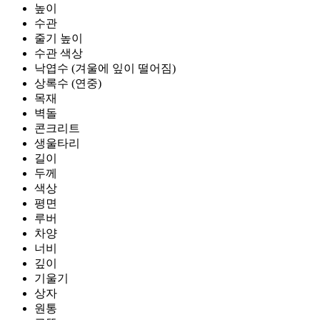
높이
수관
줄기 높이
수관 색상
낙엽수 (겨울에 잎이 떨어짐)
상록수 (연중)
목재
벽돌
콘크리트
생울타리
길이
두께
색상
평면
루버
차양
너비
깊이
기울기
상자
원통