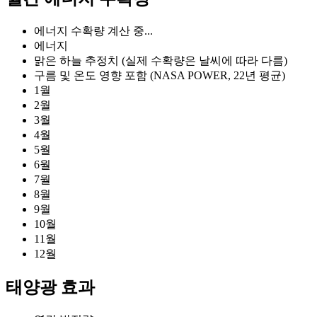
에너지 수확량 계산 중...
에너지
맑은 하늘 추정치 (실제 수확량은 날씨에 따라 다름)
구름 및 온도 영향 포함 (NASA POWER, 22년 평균)
1월
2월
3월
4월
5월
6월
7월
8월
9월
10월
11월
12월
태양광 효과