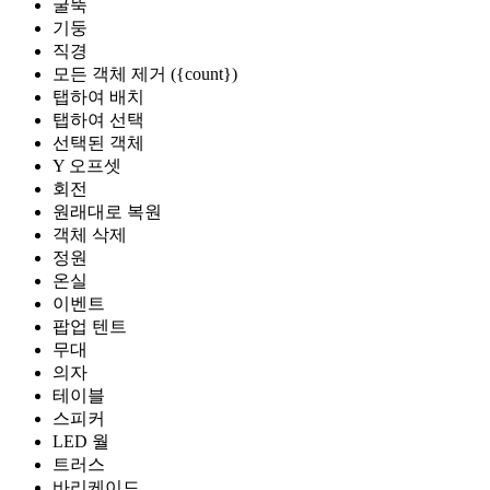
굴뚝
기둥
직경
모든 객체 제거 ({count})
탭하여 배치
탭하여 선택
선택된 객체
Y 오프셋
회전
원래대로 복원
객체 삭제
정원
온실
이벤트
팝업 텐트
무대
의자
테이블
스피커
LED 월
트러스
바리케이드