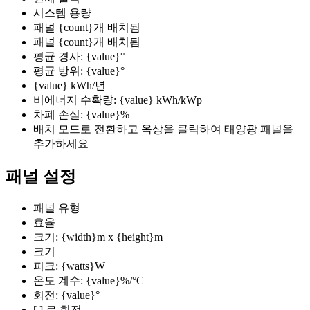
시스템 용량
패널 {count}개 배치됨
패널 {count}개 배치됨
평균 경사: {value}°
평균 방위: {value}°
{value} kWh/년
비에너지 수확량: {value} kWh/kWp
차폐 손실: {value}%
배치 모드로 전환하고 옥상을 클릭하여 태양광 패널을
추가하세요
패널 설정
패널 유형
효율
크기: {width}m x {height}m
크기
피크: {watts}W
온도 계수: {value}%/°C
회전: {value}°
[ ] 로 회전