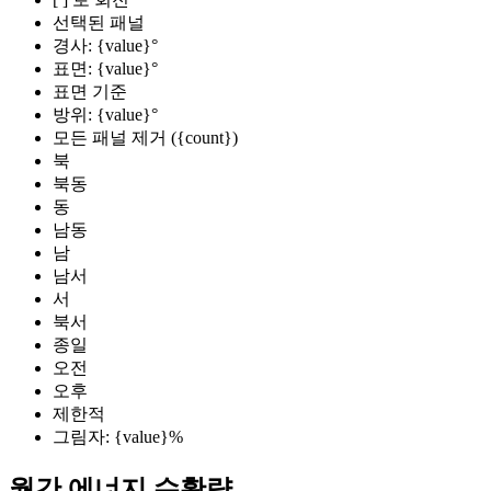
선택된 패널
경사: {value}°
표면: {value}°
표면 기준
방위: {value}°
모든 패널 제거 ({count})
북
북동
동
남동
남
남서
서
북서
종일
오전
오후
제한적
그림자: {value}%
월간 에너지 수확량