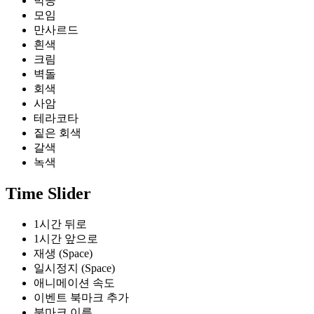
박공
모임
만사르드
흰색
크림
벽돌
회색
사암
테라코타
짙은 회색
갈색
녹색
Time Slider
1시간 뒤로
1시간 앞으로
재생 (Space)
일시정지 (Space)
애니메이션 속도
이벤트 북마크 추가
북마크 이름