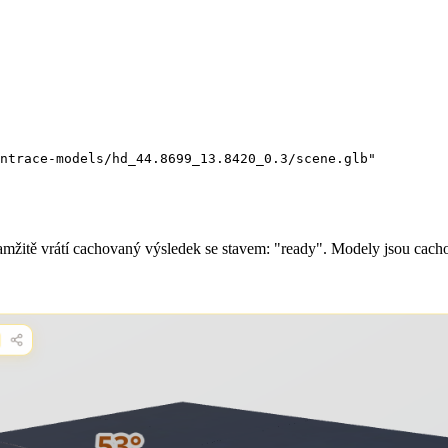
ntrace-models/hd_44.8699_13.8420_0.3/scene.glb"

amžitě vrátí cachovaný výsledek se stavem: "ready". Modely jsou cach