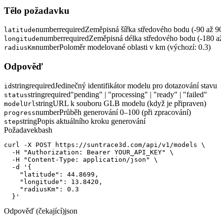
Tělo požadavku
number
required
Zeměpisná šířka středového bodu (-90 až 9
latitude
number
required
Zeměpisná délka středového bodu (-180 a
longitude
number
Poloměr modelované oblasti v km (výchozí: 0.3)
radiusKm
Odpověď
string
required
Jedinečný identifikátor modelu pro dotazování stavu
id
string
required
"pending" | "processing" | "ready" | "failed"
status
string
URL k souboru GLB modelu (když je připraven)
modelUrl
number
Průběh generování 0–100 (při zpracování)
progress
string
Popis aktuálního kroku generování
step
Požadavek
bash
curl -X POST https://suntrace3d.com/api/v1/models \

  -H "Authorization: Bearer YOUR_API_KEY" \

  -H "Content-Type: application/json" \

  -d '{

    "latitude": 44.8699,

    "longitude": 13.8420,

    "radiusKm": 0.3

  }'
Odpověď (čekající)
json