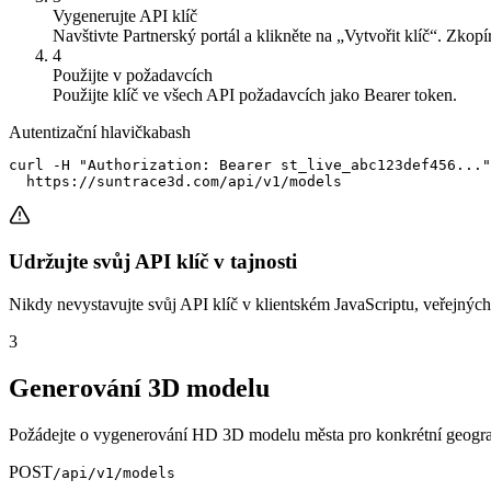
Vygenerujte API klíč
Navštivte Partnerský portál a klikněte na „Vytvořit klíč“. Zkopí
4
Použijte v požadavcích
Použijte klíč ve všech API požadavcích jako Bearer token.
Autentizační hlavička
bash
curl -H "Authorization: Bearer st_live_abc123def456..."
  https://suntrace3d.com/api/v1/models
Udržujte svůj API klíč v tajnosti
Nikdy nevystavujte svůj API klíč v klientském JavaScriptu, veřejných
3
Generování 3D modelu
Požádejte o vygenerování HD 3D modelu města pro konkrétní geografic
POST
/api/v1/models