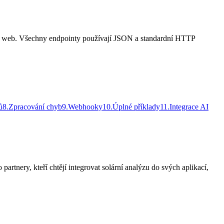
áš web. Všechny endpointy používají JSON a standardní HTTP
ů
8
.
Zpracování chyb
9
.
Webhooky
10
.
Úplné příklady
11
.
Integrace AI
tnery, kteří chtějí integrovat solární analýzu do svých aplikací,