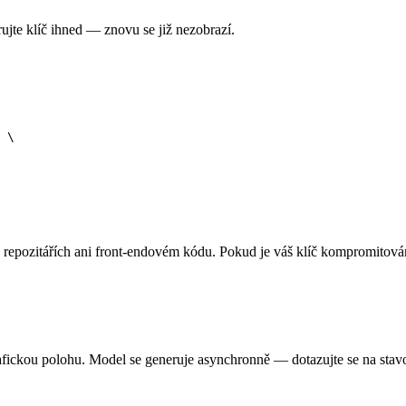
rujte klíč ihned — znovu se již nezobrazí.
 \

 repozitářích ani front-endovém kódu. Pokud je váš klíč kompromitován
kou polohu. Model se generuje asynchronně — dotazujte se na stavový 