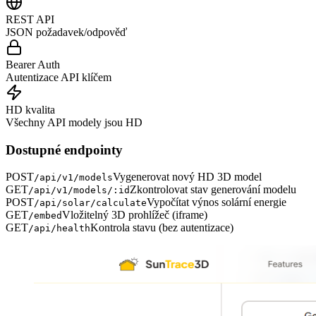
REST API
JSON požadavek/odpověď
Bearer Auth
Autentizace API klíčem
HD kvalita
Všechny API modely jsou HD
Dostupné endpointy
POST
Vygenerovat nový HD 3D model
/api/v1/models
GET
Zkontrolovat stav generování modelu
/api/v1/models/:id
POST
Vypočítat výnos solární energie
/api/solar/calculate
GET
Vložitelný 3D prohlížeč (iframe)
/embed
GET
Kontrola stavu (bez autentizace)
/api/health