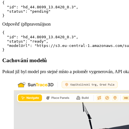
{

  "id": "hd_44.8699_13.8420_0.3",

  "status": "pending"

}
Odpověď (připravená)
json
{

  "id": "hd_44.8699_13.8420_0.3",

  "status": "ready",

  "modelUrl": "https://s3.eu-central-1.amazonaws.com/su
}
Cachování modelů
Pokud již byl model pro stejné místo a poloměr vygenerován, API ok