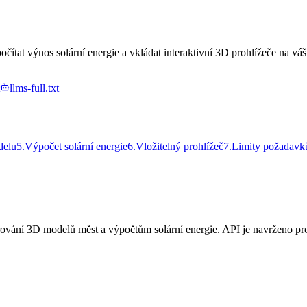
tat výnos solární energie a vkládat interaktivní 3D prohlížeče na v
llms-full.txt
delu
5
.
Výpočet solární energie
6
.
Vložitelný prohlížeč
7
.
Limity požadavk
ní 3D modelů měst a výpočtům solární energie. API je navrženo pro par