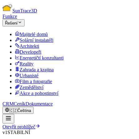
Sun
Trace
3D
Funkce
Řešení
Majitelé domů
Solární instalatéři
Architekti
Developeři
Energetičtí konzultanti
Reality
Zahrada a krajina
Urbanisté
Film a fotografie
Zemědělství
Akce a pohostinství
CRM
Ceník
Dokumentace
🇨🇿
Čeština
Otevřít prohlížeč
v1
STABILNÍ