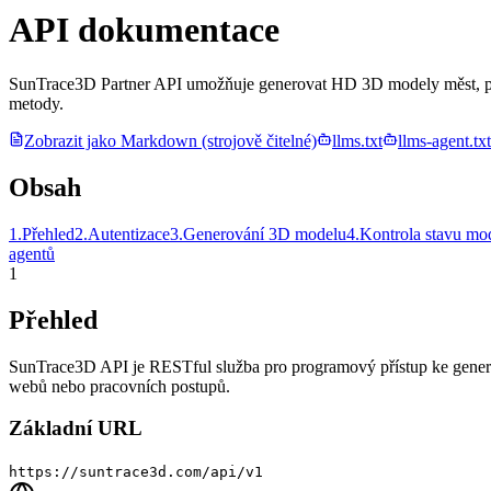
API dokumentace
SunTrace3D Partner API umožňuje generovat HD 3D modely měst, počí
metody.
Zobrazit jako Markdown (strojově čitelné)
llms.txt
llms-agent.txt
Obsah
1
.
Přehled
2
.
Autentizace
3
.
Generování 3D modelu
4
.
Kontrola stavu mo
agentů
1
Přehled
SunTrace3D API je RESTful služba pro programový přístup ke generová
webů nebo pracovních postupů.
Základní URL
https://suntrace3d.com/api/v1