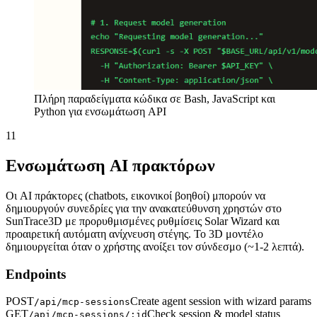
Πλήρη παραδείγματα κώδικα σε Bash, JavaScript και
Python για ενσωμάτωση API
11
Ενσωμάτωση AI πρακτόρων
Οι AI πράκτορες (chatbots, εικονικοί βοηθοί) μπορούν να
δημιουργούν συνεδρίες για την ανακατεύθυνση χρηστών στο
SunTrace3D με προρυθμισμένες ρυθμίσεις Solar Wizard και
προαιρετική αυτόματη ανίχνευση στέγης. Το 3D μοντέλο
δημιουργείται όταν ο χρήστης ανοίξει τον σύνδεσμο (~1-2 λεπτά).
Endpoints
POST
Create agent session with wizard params
/api/mcp-sessions
GET
Check session & model status
/api/mcp-sessions/:id