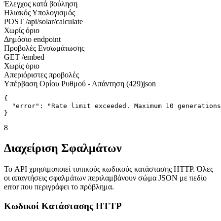
Έλεγχος κατά βούληση
Ηλιακός Υπολογισμός
POST /api/solar/calculate
Χωρίς όριο
Δημόσιο endpoint
Προβολές Ενσωμάτωσης
GET /embed
Χωρίς όριο
Απεριόριστες προβολές
Υπέρβαση Ορίου Ρυθμού - Απάντηση (429)
json
{

  "error": "Rate limit exceeded. Maximum 10 generations
}
8
Διαχείριση Σφαλμάτων
Το API χρησιμοποιεί τυπικούς κωδικούς κατάστασης HTTP. Όλες
οι απαντήσεις σφαλμάτων περιλαμβάνουν σώμα JSON με πεδίο
error που περιγράφει το πρόβλημα.
Κωδικοί Κατάστασης HTTP