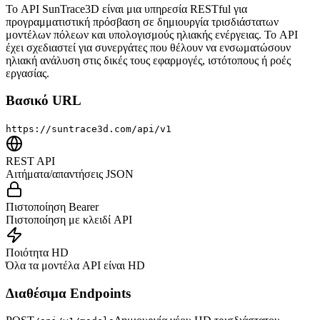
Το API SunTrace3D είναι μια υπηρεσία RESTful για
προγραμματιστική πρόσβαση σε δημιουργία τρισδιάστατων
μοντέλων πόλεων και υπολογισμούς ηλιακής ενέργειας. Το API
έχει σχεδιαστεί για συνεργάτες που θέλουν να ενσωματώσουν
ηλιακή ανάλυση στις δικές τους εφαρμογές, ιστότοπους ή ροές
εργασίας.
Βασικό URL
https://suntrace3d.com/api/v1
REST API
Αιτήματα/απαντήσεις JSON
Πιστοποίηση Bearer
Πιστοποίηση με κλειδί API
Ποιότητα HD
Όλα τα μοντέλα API είναι HD
Διαθέσιμα Endpoints