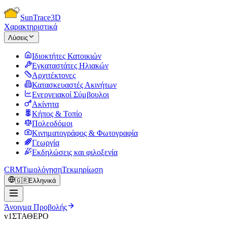
Sun
Trace
3D
Χαρακτηριστικά
Λύσεις
Ιδιοκτήτες Κατοικιών
Εγκαταστάτες Ηλιακών
Αρχιτέκτονες
Κατασκευαστές Ακινήτων
Ενεργειακοί Σύμβουλοι
Ακίνητα
Κήπος & Τοπίο
Πολεοδόμοι
Κινηματογράφος & Φωτογραφία
Γεωργία
Εκδηλώσεις και φιλοξενία
CRM
Τιμολόγηση
Τεκμηρίωση
🇬🇷
Ελληνικά
Άνοιγμα Προβολής
v1
ΣΤΑΘΕΡΟ