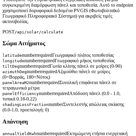
συγκεκριμένη διαμόρφωση πάνελ και τοποθεσία. Αυτό το endpoint
χρησιμοποιεί δορυφορικά δεδομένα PVGIS (Φωτοβολταϊκό
Γεωγραφικό Πληροφοριακό Σύστημα) για ακριβείς τιμές
ακτινοβολίας.
POST
/api/solar/calculate
Σώμα Αιτήματος
number
required
Γεωγραφικό πλάτος τοποθεσίας
latitude
number
required
Γεωγραφικό μήκος τοποθεσίας
longitude
number
required
Γωνία κλίσης πάνελ σε μοίρες (0-90)
tiltDeg
number
required
Αζιμούθιο πάνελ σε μοίρες
azimuthDeg
(0=Βορράς, 180=Νότος)
number
required
Συνολική επιφάνεια πάνελ σε
panelAreaM2
τετραγωνικά μέτρα
number
required
Απόδοση πάνελ (0.0 - 1.0,
panelEfficiency
τυπικά 0.18-0.22)
number
Συντελεστής απώλειας σκίασης
shadingLossFraction
(0.0-1.0, προεπιλογή: 0)
Απάντηση
number
required
Εκτιμώμενη ετήσια ενεργειακή
annualYieldKwh