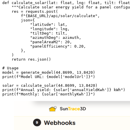
def calculate_solar(lat: float, lng: float, tilt: float
    """Calculate solar energy yield for a panel configu
    res = requests.post(

        f"{BASE_URL}/api/solar/calculate",

        json={

            "latitude": lat,

            "longitude": lng,

            "tiltDeg": tilt,

            "azimuthDeg": azimuth,

            "panelAreaM2": 20,

            "panelEfficiency": 0.20,

        },

    )

    return res.json()

# Usage

model = generate_model(44.8699, 13.8420)

print(f"Model URL: {model['modelUrl']}")

solar = calculate_solar(44.8699, 13.8420)

print(f"Annual yield: {solar['annualYieldKwh']} kWh")

print(f"Monthly: {solar['monthlyKwh']}")