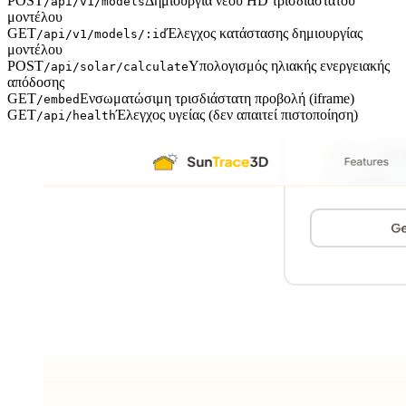
POST
Δημιουργία νέου HD τρισδιάστατου
/api/v1/models
μοντέλου
GET
Έλεγχος κατάστασης δημιουργίας
/api/v1/models/:id
μοντέλου
POST
Υπολογισμός ηλιακής ενεργειακής
/api/solar/calculate
απόδοσης
GET
Ενσωματώσιμη τρισδιάστατη προβολή (iframe)
/embed
GET
Έλεγχος υγείας (δεν απαιτεί πιστοποίηση)
/api/health