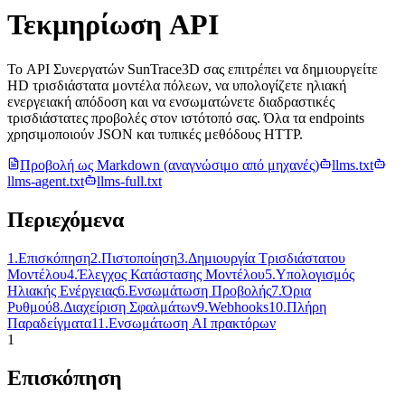
Τεκμηρίωση API
Το API Συνεργατών SunTrace3D σας επιτρέπει να δημιουργείτε
HD τρισδιάστατα μοντέλα πόλεων, να υπολογίζετε ηλιακή
ενεργειακή απόδοση και να ενσωματώνετε διαδραστικές
τρισδιάστατες προβολές στον ιστότοπό σας. Όλα τα endpoints
χρησιμοποιούν JSON και τυπικές μεθόδους HTTP.
Προβολή ως Markdown (αναγνώσιμο από μηχανές)
llms.txt
llms-agent.txt
llms-full.txt
Περιεχόμενα
1
.
Επισκόπηση
2
.
Πιστοποίηση
3
.
Δημιουργία Τρισδιάστατου
Μοντέλου
4
.
Έλεγχος Κατάστασης Μοντέλου
5
.
Υπολογισμός
Ηλιακής Ενέργειας
6
.
Ενσωμάτωση Προβολής
7
.
Όρια
Ρυθμού
8
.
Διαχείριση Σφαλμάτων
9
.
Webhooks
10
.
Πλήρη
Παραδείγματα
11
.
Ενσωμάτωση AI πρακτόρων
1
Επισκόπηση