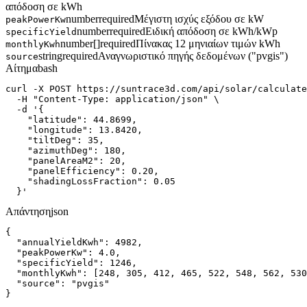
απόδοση σε kWh
number
required
Μέγιστη ισχύς εξόδου σε kW
peakPowerKw
number
required
Ειδική απόδοση σε kWh/kWp
specificYield
number[]
required
Πίνακας 12 μηνιαίων τιμών kWh
monthlyKwh
string
required
Αναγνωριστικό πηγής δεδομένων ("pvgis")
source
Αίτημα
bash
curl -X POST https://suntrace3d.com/api/solar/calculate
  -H "Content-Type: application/json" \

  -d '{

    "latitude": 44.8699,

    "longitude": 13.8420,

    "tiltDeg": 35,

    "azimuthDeg": 180,

    "panelAreaM2": 20,

    "panelEfficiency": 0.20,

    "shadingLossFraction": 0.05

  }'
Απάντηση
json
{

  "annualYieldKwh": 4982,

  "peakPowerKw": 4.0,

  "specificYield": 1246,

  "monthlyKwh": [248, 305, 412, 465, 522, 548, 562, 530
  "source": "pvgis"

}