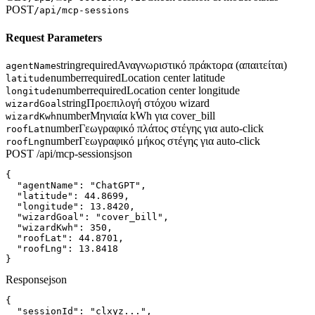
POST
/api/mcp-sessions
Request Parameters
string
required
Αναγνωριστικό πράκτορα (απαιτείται)
agentName
number
required
Location center latitude
latitude
number
required
Location center longitude
longitude
string
Προεπιλογή στόχου wizard
wizardGoal
number
Μηνιαία kWh για cover_bill
wizardKwh
number
Γεωγραφικό πλάτος στέγης για auto-click
roofLat
number
Γεωγραφικό μήκος στέγης για auto-click
roofLng
POST /api/mcp-sessions
json
{

  "agentName": "ChatGPT",

  "latitude": 44.8699,

  "longitude": 13.8420,

  "wizardGoal": "cover_bill",

  "wizardKwh": 350,

  "roofLat": 44.8701,

  "roofLng": 13.8418

}
Response
json
{

  "sessionId": "clxyz...",
