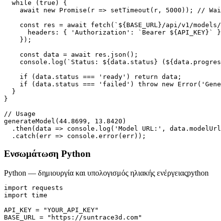
  while (true) {

    await new Promise(r => setTimeout(r, 5000)); // Wai
    const res = await fetch(`${BASE_URL}/api/v1/models/
      headers: { 'Authorization': `Bearer ${API_KEY}` }
    });

    const data = await res.json();

    console.log(`Status: ${data.status} (${data.progres
    if (data.status === 'ready') return data;

    if (data.status === 'failed') throw new Error('Gene
  }

}

// Usage

generateModel(44.8699, 13.8420)

  .then(data => console.log('Model URL:', data.modelUrl
  .catch(err => console.error(err));
Ενσωμάτωση Python
Python — δημιουργία και υπολογισμός ηλιακής ενέργειας
python
import requests

import time

API_KEY = "YOUR_API_KEY"

BASE_URL = "https://suntrace3d.com"
