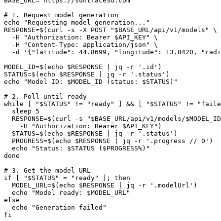
BASE_URL="https://suntrace3d.com"

# 1. Request model generation

echo "Requesting model generation..."

RESPONSE=$(curl -s -X POST "$BASE_URL/api/v1/models" \

  -H "Authorization: Bearer $API_KEY" \

  -H "Content-Type: application/json" \

  -d '{"latitude": 44.8699, "longitude": 13.8420, "radi
MODEL_ID=$(echo $RESPONSE | jq -r '.id')

STATUS=$(echo $RESPONSE | jq -r '.status')

echo "Model ID: $MODEL_ID (status: $STATUS)"

# 2. Poll until ready

while [ "$STATUS" != "ready" ] && [ "$STATUS" != "faile
  sleep 5

  RESPONSE=$(curl -s "$BASE_URL/api/v1/models/$MODEL_ID
    -H "Authorization: Bearer $API_KEY")

  STATUS=$(echo $RESPONSE | jq -r '.status')

  PROGRESS=$(echo $RESPONSE | jq -r '.progress // 0')

  echo "Status: $STATUS ($PROGRESS%)"

done

# 3. Get the model URL

if [ "$STATUS" = "ready" ]; then

  MODEL_URL=$(echo $RESPONSE | jq -r '.modelUrl')

  echo "Model ready: $MODEL_URL"

else

  echo "Generation failed"

fi