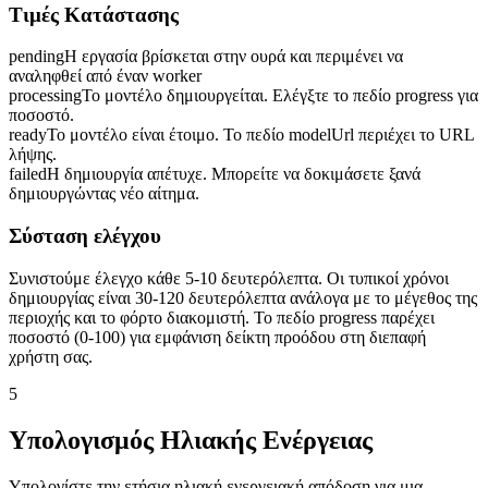
Τιμές Κατάστασης
pending
Η εργασία βρίσκεται στην ουρά και περιμένει να
αναληφθεί από έναν worker
processing
Το μοντέλο δημιουργείται. Ελέγξτε το πεδίο progress για
ποσοστό.
ready
Το μοντέλο είναι έτοιμο. Το πεδίο modelUrl περιέχει το URL
λήψης.
failed
Η δημιουργία απέτυχε. Μπορείτε να δοκιμάσετε ξανά
δημιουργώντας νέο αίτημα.
Σύσταση ελέγχου
Συνιστούμε έλεγχο κάθε 5-10 δευτερόλεπτα. Οι τυπικοί χρόνοι
δημιουργίας είναι 30-120 δευτερόλεπτα ανάλογα με το μέγεθος της
περιοχής και το φόρτο διακομιστή. Το πεδίο progress παρέχει
ποσοστό (0-100) για εμφάνιση δείκτη προόδου στη διεπαφή
χρήστη σας.
5
Υπολογισμός Ηλιακής Ενέργειας
Υπολογίστε την ετήσια ηλιακή ενεργειακή απόδοση για μια