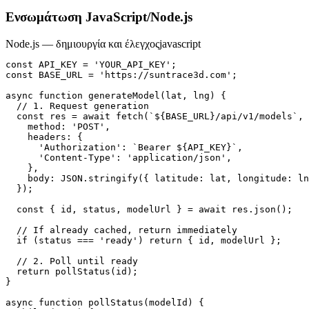
Ενσωμάτωση JavaScript/Node.js
Node.js — δημιουργία και έλεγχος
javascript
const API_KEY = 'YOUR_API_KEY';

const BASE_URL = 'https://suntrace3d.com';

async function generateModel(lat, lng) {

  // 1. Request generation

  const res = await fetch(`${BASE_URL}/api/v1/models`, 
    method: 'POST',

    headers: {

      'Authorization': `Bearer ${API_KEY}`,

      'Content-Type': 'application/json',

    },

    body: JSON.stringify({ latitude: lat, longitude: ln
  });

  const { id, status, modelUrl } = await res.json();

  // If already cached, return immediately

  if (status === 'ready') return { id, modelUrl };

  // 2. Poll until ready

  return pollStatus(id);

}

async function pollStatus(modelId) {
