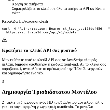
Χρήση σε αιτήματα
Συμπεριλάβετε το κλειδί σε όλα τα αιτήματα API ως Bearer
token.
Κεφαλίδα Πιστοποίησης
bash
curl -H "Authorization: Bearer st_live_abc123def456..."
  https://suntrace3d.com/api/v1/models
Κρατήστε το κλειδί API σας μυστικό
Μην εκθέτετε ποτέ το κλειδί API σας σε JavaScript πλευράς
πελάτη, δημόσια αποθετήρια ή κώδικα front-end. Αν το κλειδί σας
παραβιαστεί, ανακαλέστε το αμέσως από την Πύλη Συνεργατών
και δημιουργήστε ένα νέο.
3
Δημιουργία Τρισδιάστατου Μοντέλου
Ζητήστε τη δημιουργία ενός HD τρισδιάστατου μοντέλου πόλης
για μια συγκεκριμένη γεωγραφική τοποθεσία. Το μοντέλο