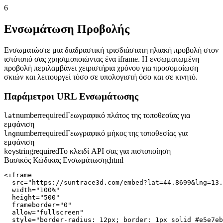
6
Ενσωμάτωση Προβολής
Ενσωματώστε μια διαδραστική τρισδιάστατη ηλιακή προβολή στον
ιστότοπό σας χρησιμοποιώντας ένα iframe. Η ενσωματωμένη
προβολή περιλαμβάνει χειριστήρια χρόνου για προσομοίωση
σκιών και λειτουργεί τόσο σε υπολογιστή όσο και σε κινητό.
Παράμετροι URL Ενσωμάτωσης
number
required
Γεωγραφικό πλάτος της τοποθεσίας για
lat
εμφάνιση
number
required
Γεωγραφικό μήκος της τοποθεσίας για
lng
εμφάνιση
string
required
Το κλειδί API σας για πιστοποίηση
key
Βασικός Κώδικας Ενσωμάτωσης
html
<iframe

  src="https://suntrace3d.com/embed?lat=44.8699&lng=13.
  width="100%"

  height="500"

  frameborder="0"

  allow="fullscreen"

  style="border-radius: 12px; border: 1px solid #e5e7eb