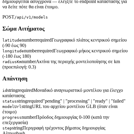
δημιουργείται ασύγχρονα — ελέγξτε το endpoint κατάστασης για
να δείτε πότε θα είναι έτοιμο.
POST
/api/v1/models
Σώμα Αιτήματος
number
required
Γεωγραφικό πλάτος κεντρικού σημείου
latitude
(-90 έως 90)
number
required
Γεωγραφικό μήκος κεντρικού σημείου
longitude
(-180 έως 180)
number
Ακτίνα της περιοχής μοντελοποίησης σε km
radiusKm
(προεπιλογή: 0.3)
Απάντηση
string
required
Μοναδικό αναγνωριστικό μοντέλου για έλεγχο
id
κατάστασης
string
required
"pending" | "processing" | "ready" | "failed"
status
string
URL του αρχείου μοντέλου GLB (όταν είναι
modelUrl
έτοιμο)
number
Πρόοδος δημιουργίας 0-100 (κατά την
progress
επεξεργασία)
string
Περιγραφή τρέχοντος βήματος δημιουργίας
step
Αίτημα
bash