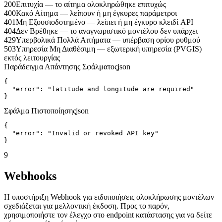
200
Επιτυχία — το αίτημα ολοκληρώθηκε επιτυχώς
400
Κακό Αίτημα — λείπουν ή μη έγκυρες παράμετροι
401
Μη Εξουσιοδοτημένο — λείπει ή μη έγκυρο κλειδί API
404
Δεν Βρέθηκε — το αναγνωριστικό μοντέλου δεν υπάρχει
429
Υπερβολικά Πολλά Αιτήματα — υπέρβαση ορίου ρυθμού
503
Υπηρεσία Μη Διαθέσιμη — εξωτερική υπηρεσία (PVGIS)
εκτός λειτουργίας
Παράδειγμα Απάντησης Σφάλματος
json
{

  "error": "latitude and longitude are required"

}
Σφάλμα Πιστοποίησης
json
{

  "error": "Invalid or revoked API key"

}
9
Webhooks
Η υποστήριξη Webhook για ειδοποιήσεις ολοκλήρωσης μοντέλων
σχεδιάζεται για μελλοντική έκδοση. Προς το παρόν,
χρησιμοποιήστε τον έλεγχο στο endpoint κατάστασης για να δείτε