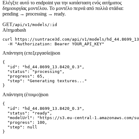
Ελέγξτε αυτό το endpoint για την κατάσταση ενός αιτήματος
δημιουργίας μοντέλου. Το μοντέλο περνά από πολλά στάδια:
pending → processing → ready.
GET
/api/v1/models/:id
Αίτημα
bash
curl https://suntrace3d.com/api/v1/models/hd_44.8699_13
  -H "Authorization: Bearer YOUR_API_KEY"
Απάντηση (επεξεργασία)
json
{

  "id": "hd_44.8699_13.8420_0.3",

  "status": "processing",

  "progress": 65,

  "step": "Generating textures..."

}
Απάντηση (έτοιμο)
json
{

  "id": "hd_44.8699_13.8420_0.3",

  "status": "ready",

  "modelUrl": "https://s3.eu-central-1.amazonaws.com/su
  "progress": 100,

  "step": null

}