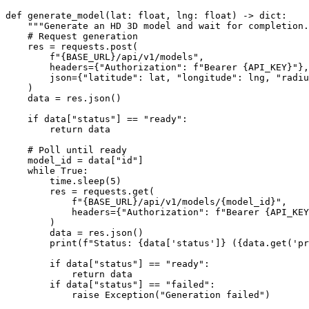
def generate_model(lat: float, lng: float) -> dict:

    """Generate an HD 3D model and wait for completion.
    # Request generation

    res = requests.post(

        f"{BASE_URL}/api/v1/models",

        headers={"Authorization": f"Bearer {API_KEY}"},

        json={"latitude": lat, "longitude": lng, "radiu
    )

    data = res.json()

    if data["status"] == "ready":

        return data

    # Poll until ready

    model_id = data["id"]

    while True:

        time.sleep(5)

        res = requests.get(

            f"{BASE_URL}/api/v1/models/{model_id}",

            headers={"Authorization": f"Bearer {API_KEY
        )

        data = res.json()

        print(f"Status: {data['status']} ({data.get('pr
        if data["status"] == "ready":

            return data

        if data["status"] == "failed":

            raise Exception("Generation failed")
