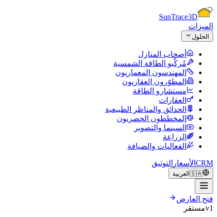
Sun
Trace
3D
الميزات
الحلول
أصحاب المنازل
مُركّبو الطاقة الشمسية
المهندسون المعماريون
المطوّرون العقاريون
مستشارو الطاقة
العقارات
الحدائق والمناظر الطبيعية
المخططون الحضريون
السينما والتصوير
الزراعة
الفعاليات والضيافة
CRM
الأسعار
التوثيق
🇸🇦
العربية
فتح العارض
v1
مستقر