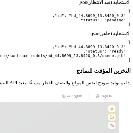
الاستجابة (قيد الانتظار)
json
}
الاستجابة (جاهز)
json
}
التخزين المؤقت للنماذج
إذا تم توليد نموذج لنفس الموقع والنصف القطر مسبقًا، يعيد API النتيجة المخزّنة مؤقتًا فورًا مع status: "ready". يتم تخزين النماذج مؤقتًا في S3 لمدة 30 يومًا. لا يتم محاسبتك على النتائج المخزّنة مؤقتًا.