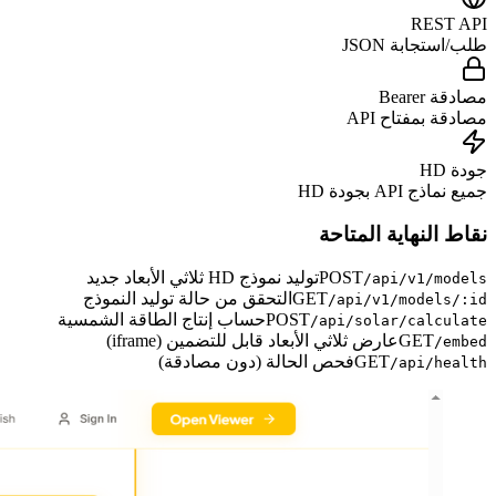
REST API
طلب/استجابة JSON
مصادقة Bearer
مصادقة بمفتاح API
جودة HD
جميع نماذج API بجودة HD
نقاط النهاية المتاحة
POST
توليد نموذج HD ثلاثي الأبعاد جديد
/api/v1/models
GET
التحقق من حالة توليد النموذج
/api/v1/models/:id
POST
حساب إنتاج الطاقة الشمسية
/api/solar/calculate
GET
عارض ثلاثي الأبعاد قابل للتضمين (iframe)
/embed
GET
فحص الحالة (دون مصادقة)
/api/health