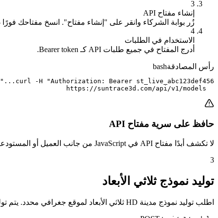
3
إنشاء مفتاح API
زُر بوابة الشركاء وانقر على "إنشاء مفتاح". انسخ مفتاحك فورً
4
الاستخدام في الطلبات
أدرج المفتاح في جميع طلبات API كـ Bearer token.
رأس المصادقة
bash
  https://suntrace3d.com/api/v1/models
حافظ على سرية مفتاح API
لا تكشف أبدًا مفتاح API في JavaScript من جانب العميل أو المستودعات العامة أو الكود الأمامي. إذا تم اختراق مفتاحك، قم بإلغائه فورًا من بوابة الشركاء وأنشئ مفتاحًا جديدًا.
3
توليد نموذج ثلاثي الأبعاد
اطلب توليد نموذج مدينة HD ثلاثي الأبعاد لموقع جغرافي محدد. يتم توليد النموذج بشكل غير متزامن — استعلم عن نقطة نهاية الحالة للتحقق من الجاهزية.