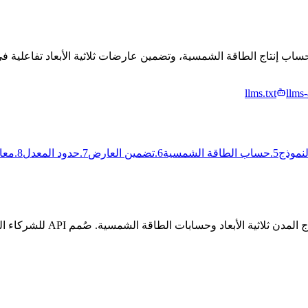
llms.txt
llms-
لنموذج
5
.
حساب الطاقة الشمسية
6
.
تضمين العارض
7
.
حدود المعدل
8
.
معا
API SunTrace3D هي خدمة Tful