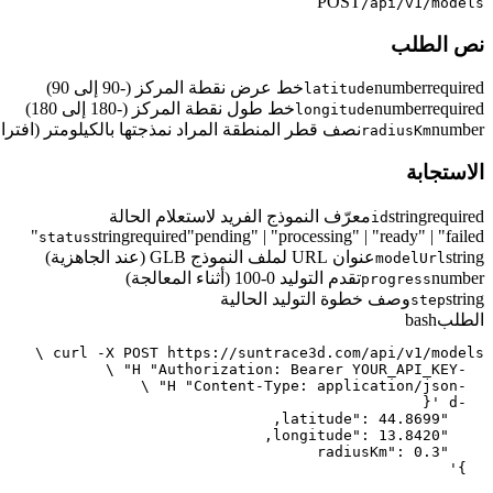
POST
/api/v1/models
نص الطلب
required
number
خط عرض نقطة المركز (-90 إلى 90)
latitude
required
number
خط طول نقطة المركز (-180 إلى 180)
longitude
number
نصف قطر المنطقة المراد نمذجتها بالكيلومتر (افتراضي:
radiusKm
الاستجابة
required
string
معرّف النموذج الفريد لاستعلام الحالة
id
string
required
"pending" | "processing" | "ready" | "failed"
status
string
عنوان URL لملف النموذج GLB (عند الجاهزية)
modelUrl
number
تقدم التوليد 0-100 (أثناء المعالجة)
progress
string
وصف خطوة التوليد الحالية
step
الطلب
bash
  }'