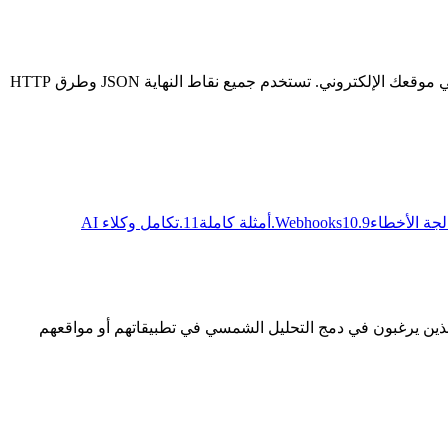
يتيح لك API شركاء SunTrace3D توليد نماذج مدن HD ثلاثية الأبعاد، وحساب إنتاج الطاقة الشمسية، وتضمين عارضات ثلاثية الأبعاد تفاعلية في موقعك الإلكتروني. تستخدم جميع نقاط النهاية JSON وطرق HTTP
لجة الأخطاء
9
.
10
Webhooks
.
أمثلة كاملة
11
.
تكامل وكلاء AI
RES للوصول البرمجي إلى توليد نماذج المدن ثلاثية الأبعاد وحسابات الطاقة الشمسية. صُمم API للشركاء الذين يرغبون في دمج التحليل الشمسي في تطبيقاتهم أو مواقعهم