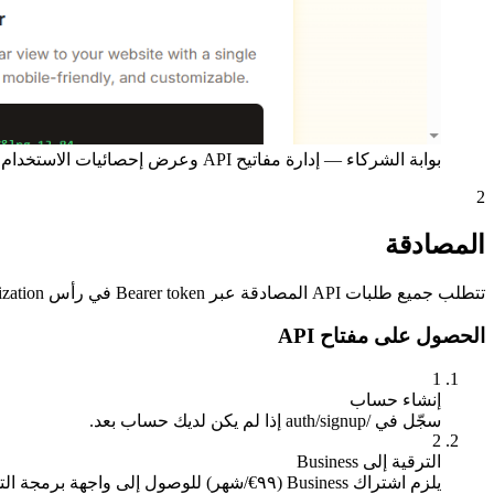
بوابة الشركاء — إدارة مفاتيح API وعرض إحصائيات الاستخدام والحصول على كود التضمين
2
المصادقة
تتطلب جميع طلبات API المصادقة عبر Bearer token في رأس Authorization. تتم إدارة مفاتيح API من خلال بوابة الشركاء.
الحصول على مفتاح API
1
إنشاء حساب
سجّل في /auth/signup إذا لم يكن لديك حساب بعد.
2
الترقية إلى Business
يلزم اشتراك Business (٩٩€/شهر) للوصول إلى واجهة برمجة التطبيقات. قم بالترقية من إعدادات حسابك أو صفحة الأسعار.