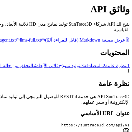
وثائق API
القياسية.
عرض بصيغة Markdown (قابل للقراءة آليًا)
llms-full.txt
agent.txt
المحتويات
1
.
نظرة عامة
2
.
المصادقة
3
.
توليد نموذج ثلاثي الأبعاد
4
.
التحقق من حالة ا
1
نظرة عامة
الإلكترونية أو سير عملهم.
عنوان URL الأساسي
https://suntrace3d.com/api/v1