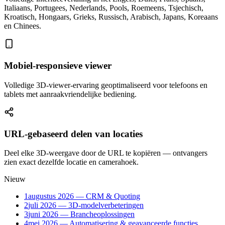
Italiaans, Portugees, Nederlands, Pools, Roemeens, Tsjechisch,
Kroatisch, Hongaars, Grieks, Russisch, Arabisch, Japans, Koreaans
en Chinees.
Mobiel-responsieve viewer
Volledige 3D-viewer-ervaring geoptimaliseerd voor telefoons en
tablets met aanraakvriendelijke bediening.
URL-gebaseerd delen van locaties
Deel elke 3D-weergave door de URL te kopiëren — ontvangers
zien exact dezelfde locatie en camerahoek.
Nieuw
1
augustus 2026 — CRM & Quoting
2
juli 2026 — 3D-modelverbeteringen
3
juni 2026 — Brancheoplossingen
4
mei 2026 — Automatisering & geavanceerde functies