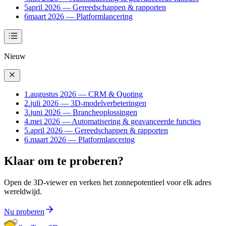
5
april 2026 — Gereedschappen & rapporten
6
maart 2026 — Platformlancering
Nieuw
1
.
augustus 2026 — CRM & Quoting
2
.
juli 2026 — 3D-modelverbeteringen
3
.
juni 2026 — Brancheoplossingen
4
.
mei 2026 — Automatisering & geavanceerde functies
5
.
april 2026 — Gereedschappen & rapporten
6
.
maart 2026 — Platformlancering
Klaar om te proberen?
Open de 3D-viewer en verken het zonnepotentieel voor elk adres
wereldwijd.
Nu proberen