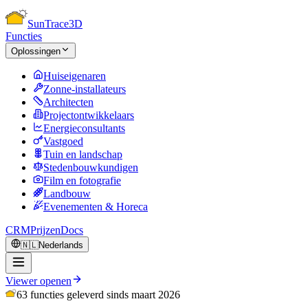
Sun
Trace
3D
Functies
Oplossingen
Huiseigenaren
Zonne-installateurs
Architecten
Projectontwikkelaars
Energieconsultants
Vastgoed
Tuin en landschap
Stedenbouwkundigen
Film en fotografie
Landbouw
Evenementen & Horeca
CRM
Prijzen
Docs
🇳🇱
Nederlands
Viewer openen
63 functies geleverd sinds maart 2026